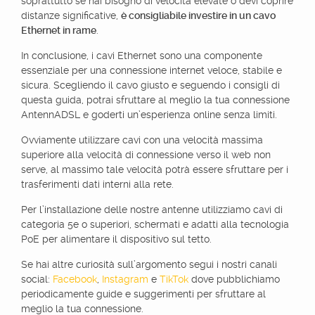
soprattutto se hai bisogno di velocità elevate o devi coprire
distanze significative,
è consigliabile investire in un cavo
Ethernet in rame
.
In conclusione, i cavi Ethernet sono una componente
essenziale per una connessione internet veloce, stabile e
sicura. Scegliendo il cavo giusto e seguendo i consigli di
questa guida, potrai sfruttare al meglio la tua connessione
AntennADSL e goderti un’esperienza online senza limiti.
Ovviamente utilizzare cavi con una velocità massima
superiore alla velocità di connessione verso il web non
serve, al massimo tale velocità potrà essere sfruttare per i
trasferimenti dati interni alla rete.
Per l’installazione delle nostre antenne utilizziamo cavi di
categoria 5e o superiori, schermati e adatti alla tecnologia
PoE per alimentare il dispositivo sul tetto.
Se hai altre curiosità sull’argomento segui i nostri canali
social:
Facebook
,
Instagram
e
TikTok
dove pubblichiamo
periodicamente guide e suggerimenti per sfruttare al
meglio la tua connessione.