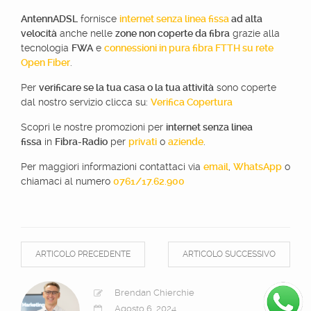
AntennADSL
fornisce
internet senza linea fissa
ad alta
velocità
anche nelle
zone non coperte da fibra
grazie alla
tecnologia
FWA
e
connessioni in pura fibra FTTH su rete
Open Fiber
.
Per
verificare se la tua casa o la tua attività
sono coperte
dal nostro servizio clicca su:
Verifica Copertura
Scopri le nostre promozioni per
internet senza linea
fissa
in
Fibra-Radio
per
privati
o
aziende
.
Per maggiori informazioni contattaci via
email
,
WhatsApp
o
chiamaci al numero
0761/17.62.900
ARTICOLO PRECEDENTE
ARTICOLO SUCCESSIVO
Brendan Chierchie
Agosto 6, 2024